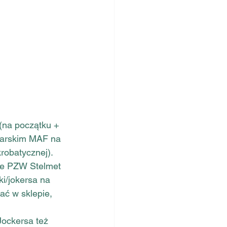
(na początku + 
karskim MAF na 
robatycznej). 
le PZW Stelmet 
i/jokersa na 
ać w sklepie, 
ockersa też 