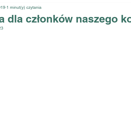
019
1 minut(y) czytania
a dla członków naszego k
23