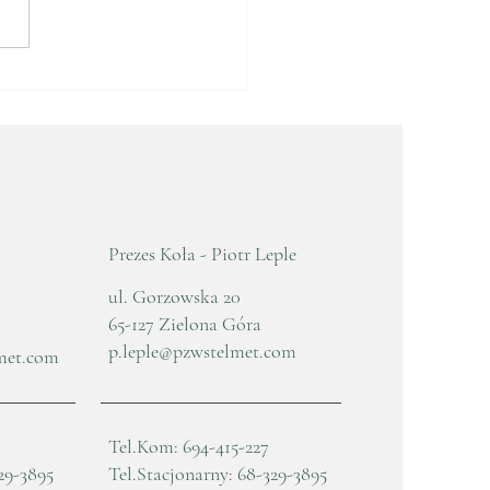
e Zebranie
awozdawczo - Wyborcze
5
Prezes Koła - Piotr Leple
ul. Gorzowska 20
65-127 Zielona Góra
p.leple@pzwstelmet.com
met.com
Tel.Kom: 694-415-227
29-3895
Tel.Stacjonarny: 68-329-3895