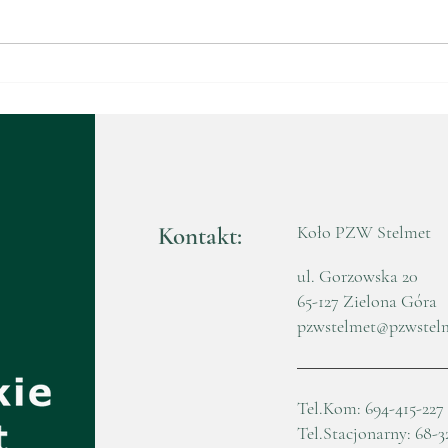
Walne Zebranie
Waln
Sprawozdawczo-Wyborcze
Spr
2025
202
Kontakt:
Koło PZW Stelmet
ul. Gorzowska 20
65-127 Zielona Góra
pzwstelmet@pzwstel
Tel.Kom: 694-415-227
Tel.Stacjonarny: 68-3