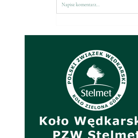
Napisz komentarz...
Sprzedaż znaczków PZW na
2026 r.