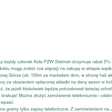
raz każdy członek Koła PZW Stelmet otrzymuje rabat 5% 
duktu mogę zrobić coś więcej) na zakupy w sklepie węd
elonej Górze (ok. 150m za marketem dino, w stronę hali ak
any za okazaniem opłaconej składki na dany sezon w ko
 że jeżeli ktokolwiek będzie potrzebował świeżej ochotk
ie brakuje! Można złożyć zamówienie telefonicznie i odebr
 wpaść.
a gramy tylko zapisy telefoniczne. Z zamówieniami na J