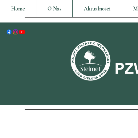
Home
O Nas
Aktualności
M