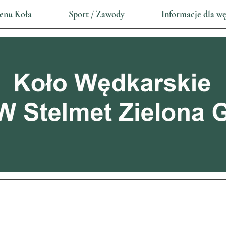
enu Koła
Sport / Zawody
Informacje dla w