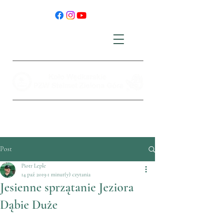
Post
Piotr Leple
14 paź 2019
1 minut(y) czytania
Jesienne sprzątanie Jeziora
Dąbie Duże