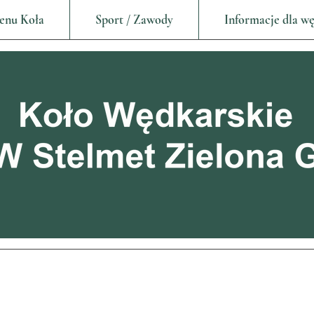
enu Koła
Sport / Zawody
Informacje dla w