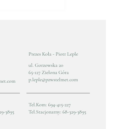
e Zebranie
awozdawczo - Wyborcze
5
Prezes Koła - Piotr Leple
ul. Gorzowska 20
65-127 Zielona Góra
p.leple@pzwstelmet.com
met.com
Tel.Kom: 694-415-227
29-3895
Tel.Stacjonarny: 68-329-3895