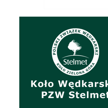
Sprzedaż znaczków PZW na
2026 r.