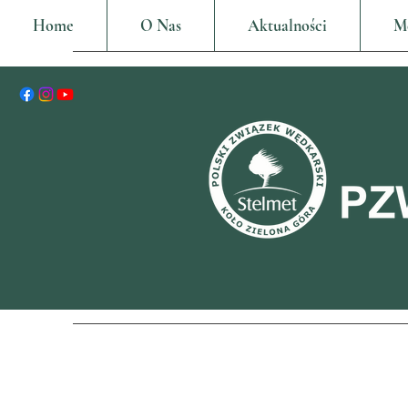
Home
O Nas
Aktualności
M