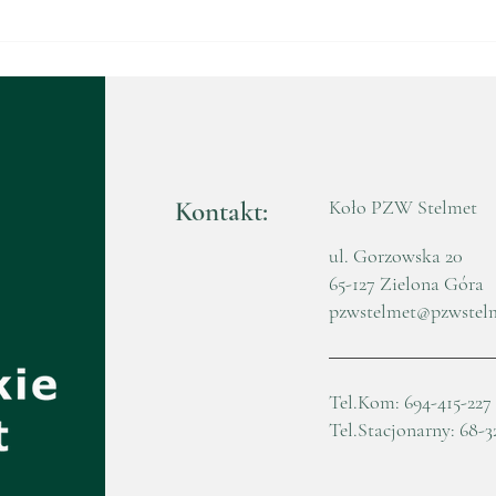
Walne Zebranie
Waln
Sprawozdawczo-Wyborcze
Spr
2025
202
Kontakt:
Koło PZW Stelmet
ul. Gorzowska 20
65-127 Zielona Góra
pzwstelmet@pzwstel
Tel.Kom: 694-415-227
Tel.Stacjonarny: 68-3