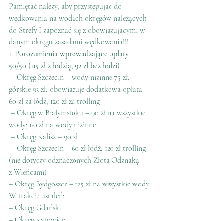
Pamiętać należy, aby przystępując do 
wędkowania na wodach okręgów należących 
do Strefy I zapoznać się z obowiązującymi w 
danym okręgu zasadami wędkowania!!!
1. Porozumienia wprowadzające opłaty 
50/50 (115 zł z łodzią, 92 zł bez łodzi)
 – Okręg Szczecin – wody nizinne 75 zł, 
górskie 93 zł, obowiązuje dodatkowa opłata 
60 zł za łódź, 120 zł za trolling
 – Okręg w Białymstoku – 90 zł na wszystkie 
wody; 60 zł na wody nizinne
 – Okręg Kalisz – 90 zł
 – Okręg Szczecin – 60 zł łódź, 120 zł trolling 
(nie dotyczy odznaczonych Złotą Odznaką 
z Wieńcami)
– Okręg Bydgoszcz – 125 zł na wszystkie wody
W trakcie ustaleń:
– Okręg Gdańsk
– Okręg Katowice