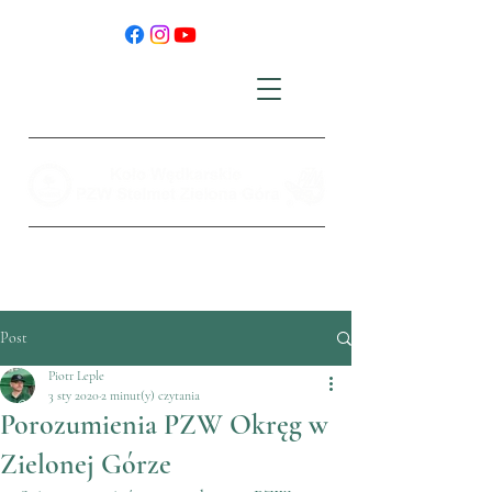
Post
Piotr Leple
3 sty 2020
2 minut(y) czytania
Porozumienia PZW Okręg w
Zielonej Górze