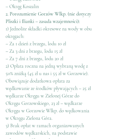
– Okręg Koszalin
2. Porozumienie Gorzów Wlkp. (nie dotyczy 
Pliszki i Ilianki – zasada wzajemności):
1) Jednolite składki okresowe na wody w obu 
okręgach:
– Za 1 dzień z brzegu, lodu 10 zł
– Za 3 dni z brzegu, lodu 15 zł
– Za 7 dni z brzegu, lodu 20 zł
2) Opłata roczna na jedną wybraną wodę z 
50% zniżką (45 zł u nas i 55 zł w Gorzowie). 
Obowiązuje dodatkowa opłata za 
wędkowanie ze środków pływających – 25 zł 
wędkarze Okręgu w Zielonej Górze do 
Okręgu Gorzowskiego, 23 zł – wędkarze 
Okręgu w Gorzowie Wlkp. do wędkowania 
w Okręgu Zielona Góra.
3) Brak opłat w ramach organizowanych 
zawodów wędkarskich, na podstawie 