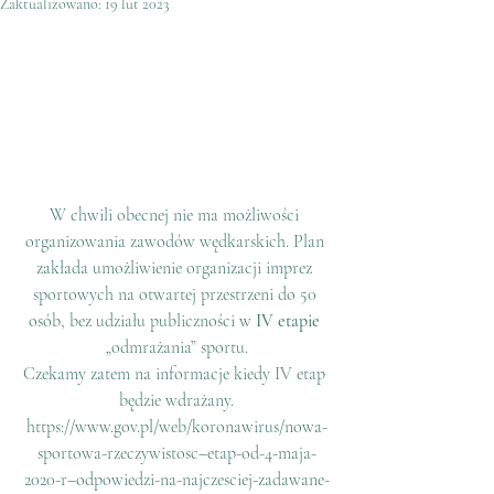
Zaktualizowano:
19 lut 2023
W chwili obecnej nie ma możliwości 
organizowania zawodów wędkarskich. Plan 
zakłada umożliwienie organizacji imprez 
sportowych na otwartej przestrzeni do 50 
osób, bez udziału publiczności w 
IV etapie
„odmrażania” sportu.
Czekamy zatem na informacje kiedy IV etap 
będzie wdrażany.
https://www.gov.pl/web/koronawirus/nowa-
sportowa-rzeczywistosc–etap-od-4-maja-
2020-r–odpowiedzi-na-najczesciej-zadawane-