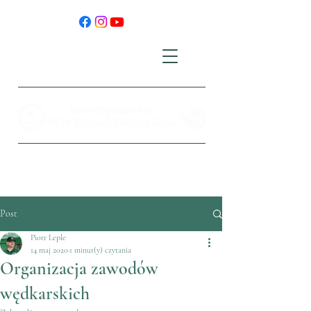
Post
Piotr Leple
14 maj 2020
1 minut(y) czytania
Organizacja zawodów
wędkarskich