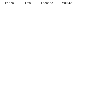
Phone
Email
Facebook
YouTube
Kontakt:
Koło PZW Stelmet
ul. Gorzowska 20
65-127 Zielona Góra
pzwstelmet@pzwstelmet.com
Tel.Kom:
694-415-227
Tel.Stacjonarny:
68-329-3895