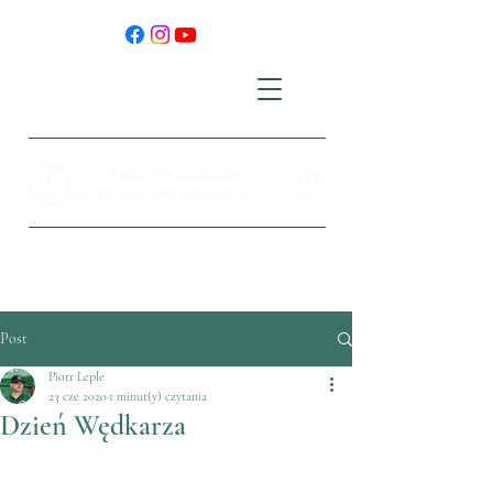
Post
Piotr Leple
23 cze 2020
1 minut(y) czytania
Dzień Wędkarza