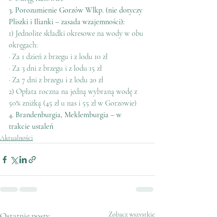
3. Porozumienie Gorzów Wlkp. (nie dotyczy 
Pliszki i Ilianki – zasada wzajemności):
1) Jednolite składki okresowe na wody w obu 
okręgach:
· Za 1 dzień z brzegu i z lodu 10 zł
· Za 3 dni z brzegu i z lodu 15 zł
· Za 7 dni z brzegu i z lodu 20 zł
2) Opłata roczna na jedną wybraną wodę z 
50% zniżką (45 zł u nas i 55 zł w Gorzowie)
4. Brandenburgia, Meklemburgia – w 
trakcie ustaleń
Aktualności
Ostatnie posty
Zobacz wszystkie