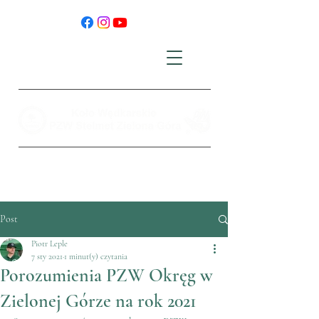
Post
Piotr Leple
7 sty 2021
1 minut(y) czytania
Porozumienia PZW Okręg w
Zielonej Górze na rok 2021