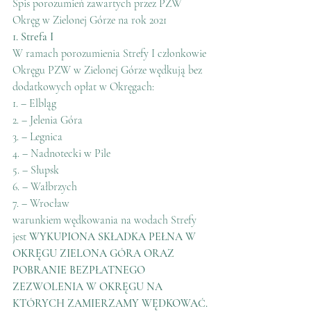
Spis porozumień zawartych przez PZW 
Okręg w Zielonej Górze na rok 2021
1. Strefa I
W ramach porozumienia Strefy I członkowie 
Okręgu PZW w Zielonej Górze wędkują bez 
dodatkowych opłat w Okręgach:
1. – Elbląg
2. – Jelenia Góra
3. – Legnica
4. – Nadnotecki w Pile
5. – Słupsk
6. – Wałbrzych
7. – Wrocław
warunkiem wędkowania na wodach Strefy 
jest 
WYKUPIONA SKŁADKA PEŁNA W 
OKRĘGU ZIELONA GÓRA ORAZ 
POBRANIE BEZPŁATNEGO 
ZEZWOLENIA W OKRĘGU NA 
KTÓRYCH ZAMIERZAMY WĘDKOWAĆ.