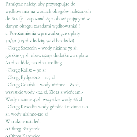
Pamiętać należy, aby przystępując do 
wędkowania na wodach okręgów należących 
do Strefy I zapoznać się z obowiązującymi w 
danym okręgu zasadami wędkowania!!!
2. Porozumienia wprowadzające opłaty 
50/50 (115 zł z łodzią, 92 zł bez łodzi)
· Okręg Szczecin – wody nizinne 75 zł, 
górskie 93 zł, obowiązuje dodatkowa opłata 
60 zł za łódź, 120 zł za trolling
· Okręg Kalisz – 90 zł
· Okręg Bydgoszcz – 125 zł
· Okręg Gdańsk – wody nizinne – 83 zł, 
wszystkie wody -122 zł, Złota z wieńcami- 
Wody nizinne-47zł, wszystkie wody-66 zł
· Okręg Koszalin-wody górskie i nizinne-140 
zł, wody nizinne-120 zł
W trakcie ustaleń:
o Okręg Białystok
o Okręg Katowice