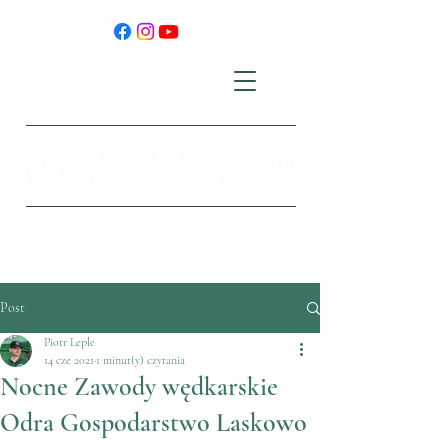
Post
Piotr Leple
14 cze 2021
1 minut(y) czytania
Nocne Zawody wędkarskie
Odra Gospodarstwo Laskowo