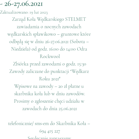
- 26-27.06.2021
Zaktualizowano:
19 lut 2023
Zarząd Koła Wędkarskiego STELMET 
zawiadamia o nocnych zawodach 
wędkarskich spławikowo – gruntowe które 
odbędą się w dniu 26-27.06.2021 (Sobota – 
Niedziela) od godz. 16:00 do 14:00 Odra 
Rockwool
Zbiórka przed zawodami o godz. 15:30
Zawody zaliczane do punktacji “Wędkarz 
Roku 2021″
Wpisowe na zawody – 20 zł płatne u 
skarbnika koła lub w dniu zawodów.
Prosimy o zgłoszenie chęci udziału w 
zawodach do dnia 25.06.2021
telefonicznie/ sms-em do Skarbnika Koła – 
694 415 227
Serdecznie zapraszamy​​​​​​​​​​​​​​.