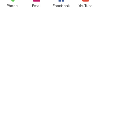
Phone
Email
Facebook
YouTube
Kontakt:
Koło PZW Stelmet
ul. Gorzowska 20
65-127 Zielona Góra
pzwstelmet@pzwstelmet.com
Tel.Kom:
694-415-227
Tel.Stacjonarny:
68-329-3895