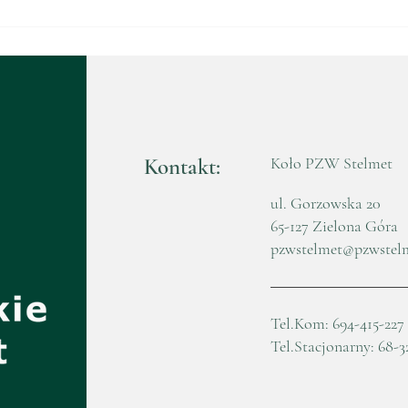
Walne Zebranie
Waln
Sprawozdawczo-Wyborcze
Spr
2025
202
Kontakt:
Koło PZW Stelmet
ul. Gorzowska 20
65-127 Zielona Góra
pzwstelmet@pzwstel
Tel.Kom: 694-415-227
Tel.Stacjonarny: 68-3