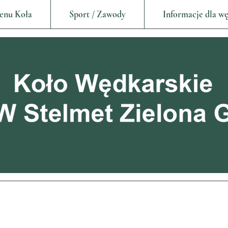
enu Koła
Sport / Zawody
Informacje dla w