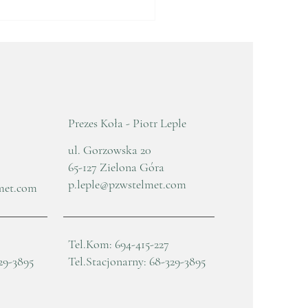
e Zebranie
awozdawczo - Wyborcze
5
Prezes Koła - Piotr Leple
ul. Gorzowska 20
65-127 Zielona Góra
p.leple@pzwstelmet.com
met.com
Tel.Kom: 694-415-227
29-3895
Tel.Stacjonarny: 68-329-3895