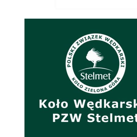
Sprzedaż znaczków PZW na
2026 r.