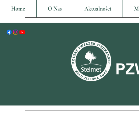
Home
O Nas
Aktualności
M