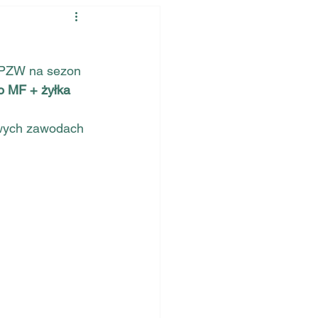
 PZW na sezon 
o MF + żyłka 
owych zawodach 