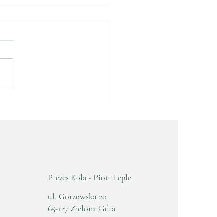
e Zebranie
awozdawczo - Wyborcze
5
Prezes Koła - Piotr Leple
ul. Gorzowska 20
65-127 Zielona Góra