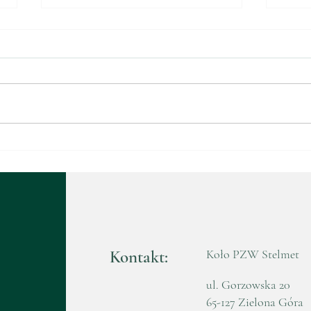
Walne Zebranie
Waln
Sprawozdawczo-Wyborcze
Spr
2025
202
Kontakt:
Koło PZW Stelmet
ul. Gorzowska 20
65-127 Zielona Góra