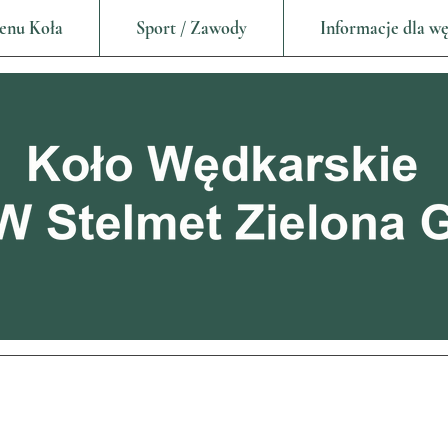
enu Koła
Sport / Zawody
Informacje dla w