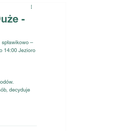
uże -
 spławikowo – 
o 14:00 Jezioro 
wodów.
ób, decyduje 