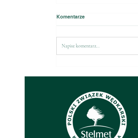
Komentarze
Napisz komentarz...
Sprzedaż znaczków PZW na
2026 r.