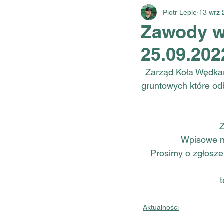
Piotr Leple
13 wrz 
Zawody wę
25.09.202
Zarząd Koła Wędka
gruntowych które odb
Z
Wpisowe na
Prosimy o zgłosze
Aktualności