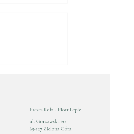
e Zebranie
awozdawczo - Wyborcze
5
Prezes Koła - Piotr Leple
ul. Gorzowska 20
65-127 Zielona Góra