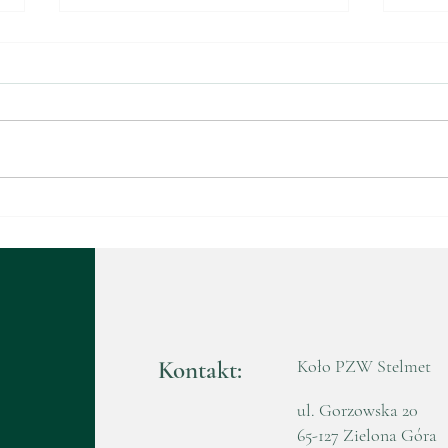
Walne Zebranie
Waln
Sprawozdawczo-Wyborcze
Spr
2025
202
Kontakt:
Koło PZW Stelmet
ul. Gorzowska 20
65-127 Zielona Góra