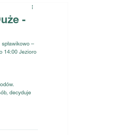
uże -
 spławikowo – 
o 14:00 Jezioro 
wodów.
ób, decyduje 