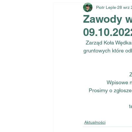
Piotr Leple
28 wrz 
Zawody wę
09.10.202
Zarząd Koła Wędka
gruntowych które odb
Z
Wpisowe na
Prosimy o zgłosze
t
Aktualności