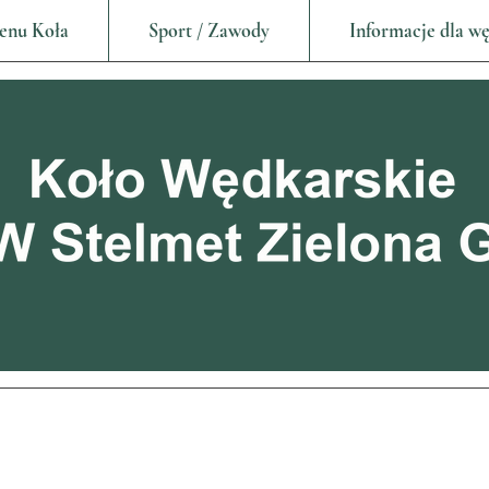
enu Koła
Sport / Zawody
Informacje dla w