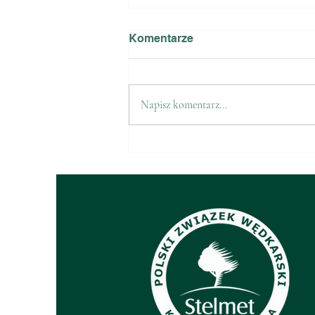
Komentarze
Napisz komentarz...
Sprzedaż znaczków PZW na
2026 r.