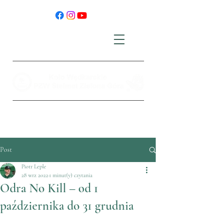
Post
Piotr Leple
28 wrz 2022
1 minut(y) czytania
Odra No Kill – od 1
października do 31 grudnia