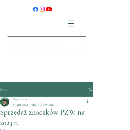
Post
Piotr Leple
19 gru 2022
1 minut(y) czytania
Sprzedaż znaczków PZW na
2023 r.