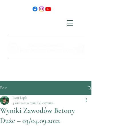
Post
Piotr Leple
4 wrz 2022
0 minut(y) czytania
Wyniki Zawodów Betony
Duże – 03/04.09.2022