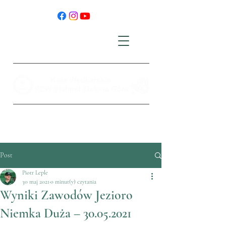
Post
Piotr Leple
30 maj 2021
0 minut(y) czytania
Wyniki Zawodów Jezioro
Niemka Duża – 30.05.2021